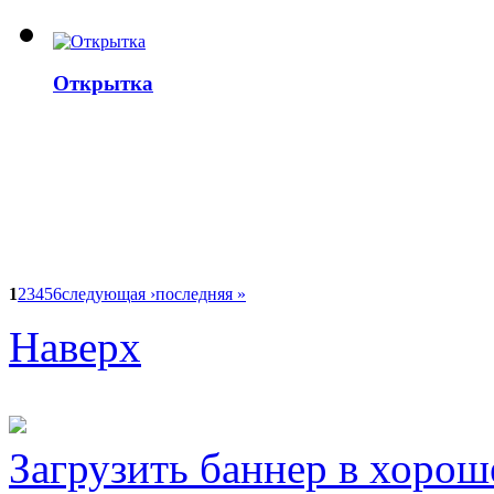
Открытка
1
2
3
4
5
6
следующая ›
последняя »
Наверх
Загрузить баннер в хорош