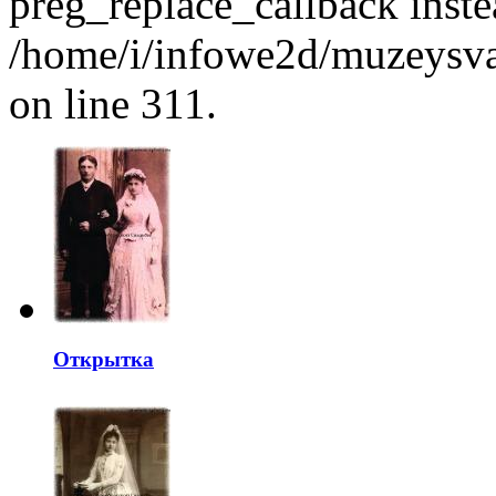
preg_replace_callback inste
/home/i/infowe2d/muzeysvad
on line 311.
Открытка